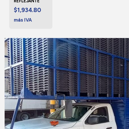
REFLEJANTE
$
1,934.80
más IVA