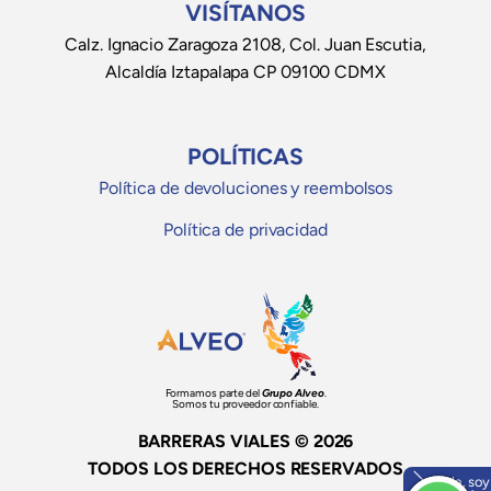
VISÍTANOS
Calz. Ignacio Zaragoza 2108, Col. Juan Escutia,
Alcaldía Iztapalapa CP 09100 CDMX
POLÍTICAS
Política de devoluciones y reembolsos
Política de privacidad
Formamos parte del
Grupo Alveo
.
Somos tu proveedor confiable.
BARRERAS VIALES © 2026
TODOS LOS DERECHOS RESERVADOS
Hola, soy