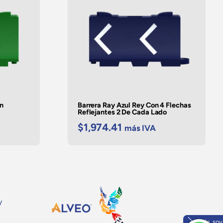
in
Barrera Ray Azul Rey Con 4 Flechas
Reflejantes 2 De Cada Lado
$
1,974.41
más IVA
y
Hola, soy