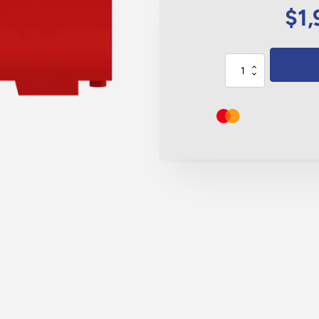
$
1
Barrera
Ray
Rojo
Sin
Reflejante
cantidad