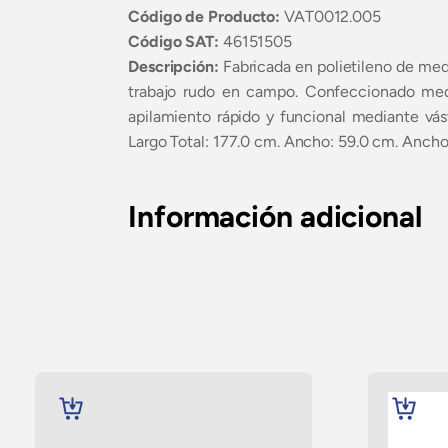
Código de Producto:
VAT0012.005
Código SAT:
46151505
Descripción:
Fabricada en polietileno de medi
trabajo rudo en campo. Confeccionado medi
apilamiento rápido y funcional mediante vás
Largo Total: 177.0 cm. Ancho: 59.0 cm. Ancho S
Información adicional
AÑADIR
AÑADIR
AL
AL
CARRITO
CARRITO