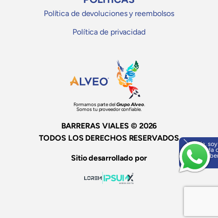
Política de devoluciones y reembolsos
Política de privacidad
Formamos parte del
Grupo Alveo
.
Somos tu proveedor confiable.
BARRERAS VIALES © 2026
TODOS LOS DERECHOS RESERVADOS
Hola, soy
ayuda o
¡Escríbe
Sitio desarrollado por