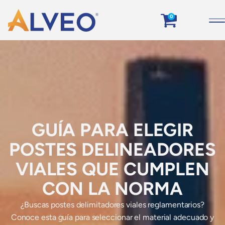
0
GUÍA PARA ELEGIR
POSTES DELINEADORES
VIALES QUE CUMPLEN
CON LA NORMA
¿Buscas postes delimitadores viales reglamentarios?
Conoce esta guía para seleccionar el material adecuado y