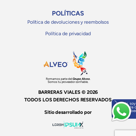
POLÍTICAS
Política de devoluciones y reembolsos
Política de privacidad
Formamos parte del
Grupo Alveo
.
Somos tu proveedor confiable.
BARRERAS VIALES © 2026
TODOS LOS DERECHOS RESERVADOS
Hola, soy
ayuda o
¡Escríbe
Sitio desarrollado por